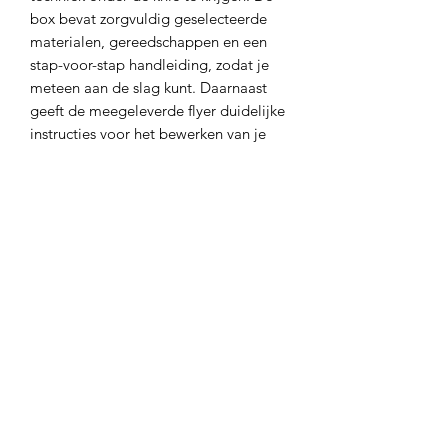
box bevat zorgvuldig geselecteerde
materialen, gereedschappen en een
stap-voor-stap handleiding, zodat je
meteen aan de slag kunt. Daarnaast
geeft de meegeleverde flyer duidelijke
instructies voor het bewerken van je
eigen foto's.
info@madebyguuz.com
06-10585177
made by: GUUZ
van Schootenstraat 23a
4835 CJ Breda
Op een maandag of een donderdag
kunt u van mij een antwoord verwachten op de