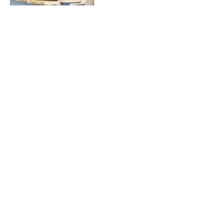
Contactgegevens
NLD
info@madebyguuz.com
06-10585177
made by: GUUZ
van Schootenstraat 23a
4835 CJ Breda
Op een maandag of een donderdag