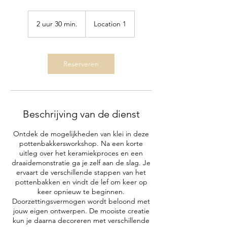
2 uur 30 min.
2
Location 1
u
u
r
3
Reserveren
0
m
i
n
.
Beschrijving van de dienst
Ontdek de mogelijkheden van klei in deze
pottenbakkersworkshop. Na een korte
uitleg over het keramiekproces en een
draaidemonstratie ga je zelf aan de slag. Je
ervaart de verschillende stappen van het
pottenbakken en vindt de lef om keer op
keer opnieuw te beginnen.
Doorzettingsvermogen wordt beloond met
jouw eigen ontwerpen. De mooiste creatie
kun je daarna decoreren met verschillende